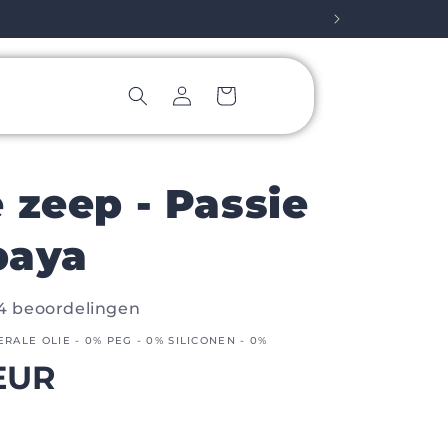
Inloggen
Winkelwagen
 zeep - Passie
paya
4 beoordelingen
ERALE OLIE - 0% PEG - 0% SILICONEN - 0%
le
EUR