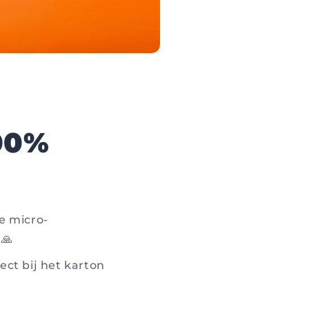
00%
ze micro-
 🙏
ect bij het karton