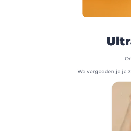
Ult
Om
We vergoeden je je ze