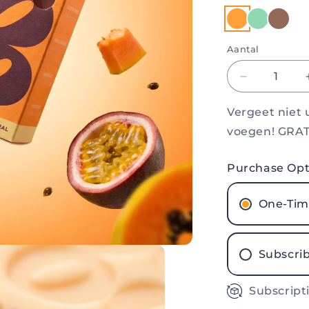
Aantal
Aantal
Aantal
verlagen
voor
Vergeet niet
Vaste
voegen! GRAT
zeep
-
Purchase Opt
Passie
&amp;
Papaya
One-Tim
Subscri
Subscripti
1 moi