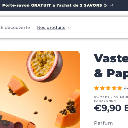
Porte-savon GRATUIT à l'achat de 2 SAVONS 🥳
ck découverte
Nos produits
Vaste
& Pa
4
0% ZEEP - 0% MIN
PARABENEN
Norma
€9,90 
prijs
Parfum