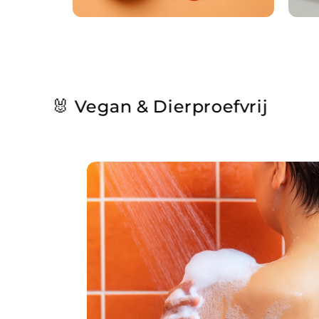
 & Dierproefvrij
🪶 Ul