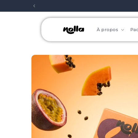
Meteen
naar de
content
À propos
Pa
Ga direct naar
productinformatie