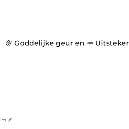
e geur en 🥕 Uitstekend op Yuka
im 🪶