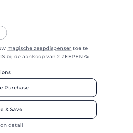
Aantal
verhogen
voor
 uw
magische zeepdispenser
toe te
Vaste
IS bij de aankoop van 2 ZEEPEN 🥳
zeep
-
ions
Passie
&amp;
Papaya
e Purchase
be & Save
on detail
s