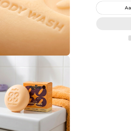
2 moi
Aa
3 moi