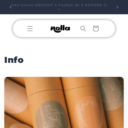
Meteen
Porte-savon GRATUIT à l'achat de 2 SAVONS 🥳
e de
naar de
content
Winkelwagen
Info