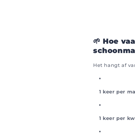
🌱 Hoe va
schoonma
Het hangt af va
1 keer per m
1 keer per kw