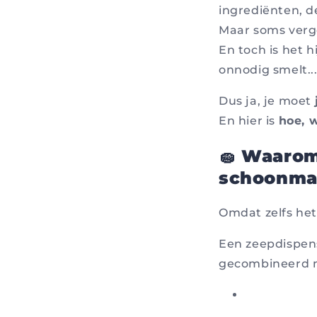
ingrediënten, d
Maar soms verg
En toch is het h
onnodig smelt...
Dus ja, je moet
En hier is
hoe, 
🧽 Waarom
schoonma
Omdat zelfs het
Een zeepdispens
gecombineerd m