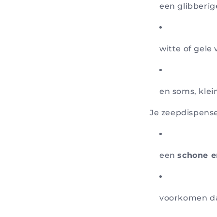
een glibberige
witte of gele 
en soms, klei
Je zeepdispens
een
schone e
voorkomen da