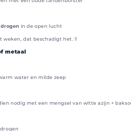
jven met een oude tandenborstel
g drogen
in de open lucht
et weken, dat beschadigt het. ‼️
of metaal
arm water en milde zeep
dien nodig met een mengsel van witte azijn + baks
 drogen