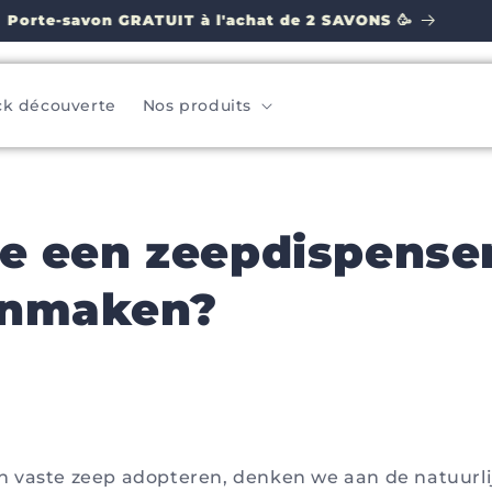
Porte-savon GRATUIT à l'achat de 2 SAVONS 🥳
ck découverte
Nos produits
je een zeepdispense
onmaken?
 vaste zeep adopteren, denken we aan de natuurli