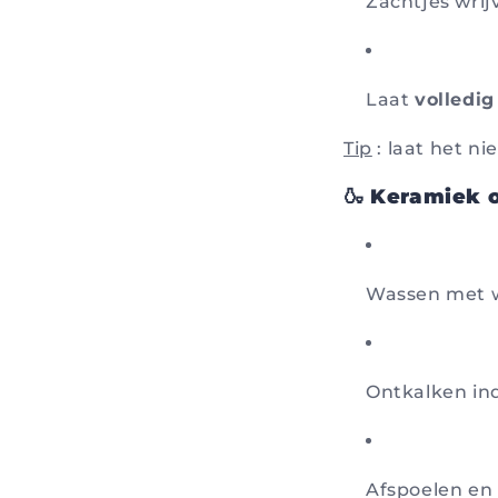
Zachtjes wri
Laat
volledi
Tip
: laat het ni
🍶 Keramiek 
Wassen met w
Ontkalken in
Afspoelen en