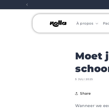
Meteen
naar de
content
À propos
Pa
Moet 
scho
5 JULI 2025
Share
Wanneer we een