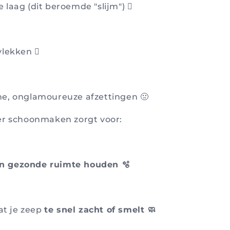
 laag (dit beroemde "slijm") 🫟
vlekken 🫆
ne, onglamoureuze afzettingen 🤢
er schoonmaken zorgt voor:
n gezonde ruimte houden 🫧
t je zeep
te snel zacht of smelt 🧼