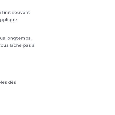
 finit souvent
applique
plus longtemps,
vous lâche pas à
bles des