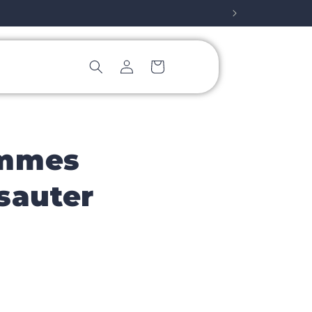
Log
Cart
in
ommes
 sauter