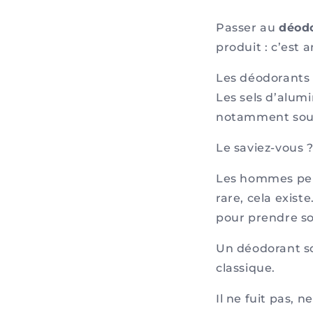
Passer au
déod
produit : c’est 
Les déodorants 
Les sels d’alum
notamment soupç
Le saviez-vous ?
Les hommes peuv
rare, cela exist
pour prendre so
Un déodorant s
classique.
Il ne fuit pas,