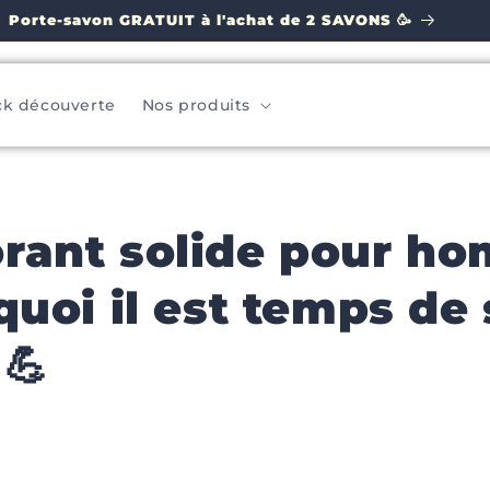
Porte-savon GRATUIT à l'achat de 2 SAVONS 🥳
ck découverte
Nos produits
rant solide pour h
quoi il est temps de
 💪