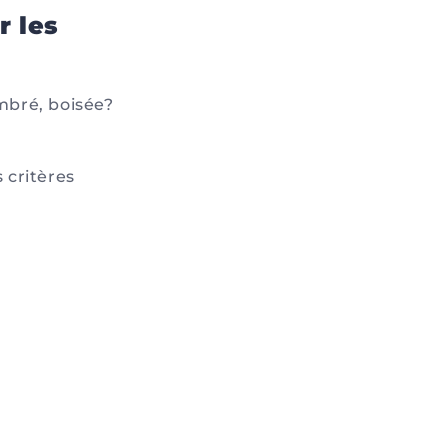
r les
mbré, boisée?
 critères