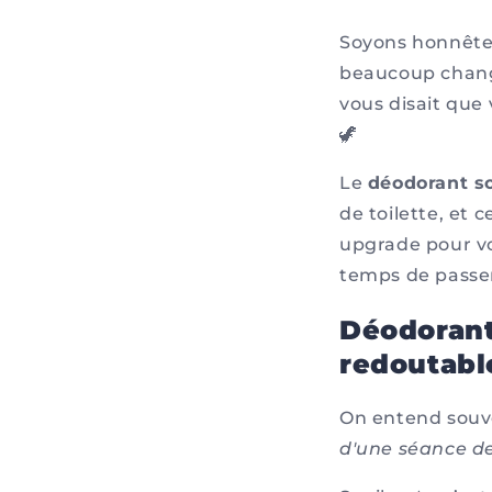
Soyons honnêtes
beaucoup changé 
vous disait que 
🦖
Le
déodorant s
de toilette, et 
upgrade pour vot
temps de passer 
Déodorant
redoutabl
On entend souv
d'une séance de