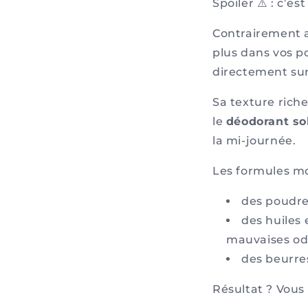
Spoiler ⚠️ : c’es
Contrairement a
plus dans vos p
directement sur
Sa texture rich
le
déodorant s
la mi-journée.
Les formules mo
des poudre
des huiles 
mauvaises od
des beurres
Résultat ? Vous