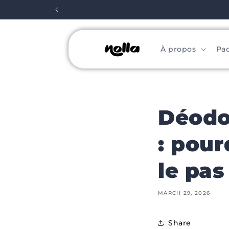
Skip to
content
À propos
Pa
Déodo
: pour
le pas
MARCH 29, 2026
Share