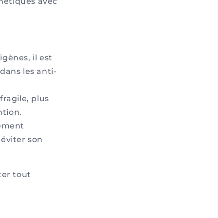
métiques avec
ènes, il est
ans les anti-
fragile, plus
ntion.
lement
’éviter son
ter tout