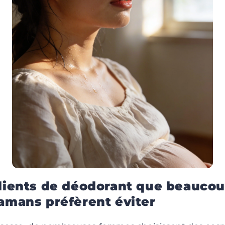
dients de déodorant que beauco
amans préfèrent éviter