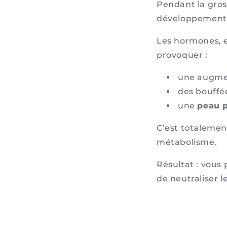
Pendant la gros
développement
Les hormones, e
provoquer :
une augmen
des bouffé
une
peau p
C’est totalemen
métabolisme.
Résultat : vous 
de neutraliser l