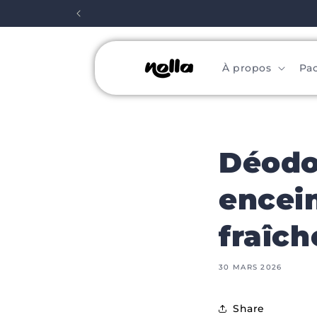
et
passer
au
contenu
À propos
Pa
Déodo
encei
fraîch
30 MARS 2026
Share