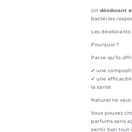
Un
déodorant e
bactéries respo
Les déodorants 
Pourquoi ?
Parce qu’ils off
✔ une compositi
✔ une efficacit
la santé
Naturel ne veut 
Vous pouvez cho
parfums sans a
sentir bon tout 