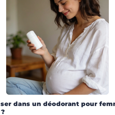
iser dans un déodorant pour fe
 ?