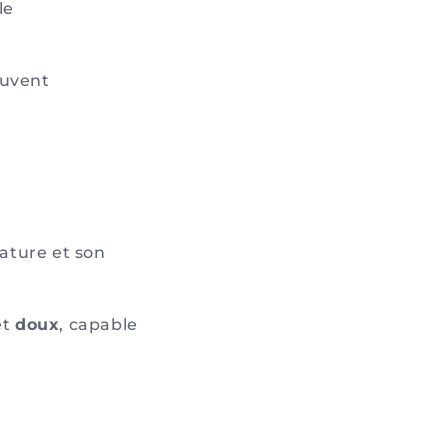
le
euvent
ature et son
et
doux
, capable