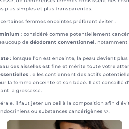
ssesse, de nombreuses femmes choisissent des cos
s plus simples et plus transparentes.
 certaines femmes enceintes préfèrent éviter :
luminium
: considéré comme potentiellement cancérig
 beaucoup de
déodorant conventionnel
, notamment d
nate
: lorsque l’on est enceinte, la peau devient plus 
eau des aisselles est fine et mérite toute votre atte
essentielles
: elles contiennent des actifs potentiel
r la femme enceinte et son bébé. Il est conseillé d
rant la grossesse.
ale, il faut jeter un oeil à la composition afin d’évi
ndocriniens ou substances cancérigènes 🦠.