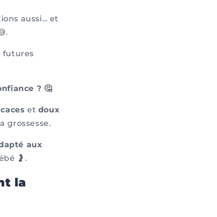
ions aussi… et
😅.
 futures
nfiance ? 🤔
icaces
et
doux
la grossesse.
dapté aux
ébé 🤰.
t la