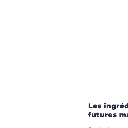
Les ingré
futures m