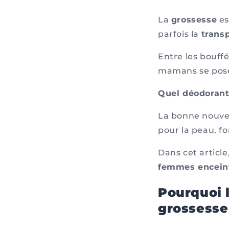
La
grossesse
es
parfois la
transp
Entre les bouff
mamans se posen
Quel déodorant 
La bonne nouvel
pour la peau, f
Dans cet articl
femmes encein
Pourquoi 
grossesse