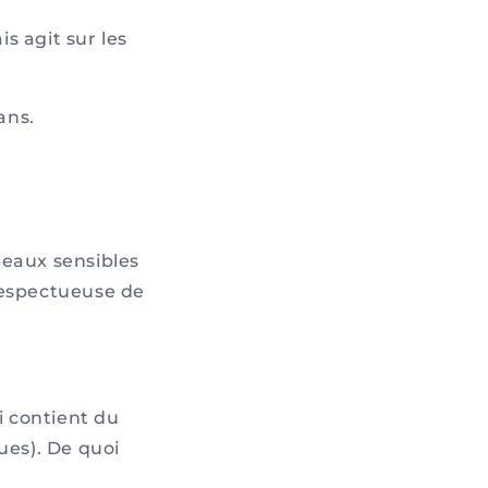
s agit sur les
ans.
peaux sensibles
respectueuse de
 contient du
es). De quoi