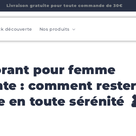
Porte-savon GRATUIT à l'achat de 2 SAVONS 🥳
ck découverte
Nos produits
rant pour femme
nte : comment reste
e en toute sérénité 