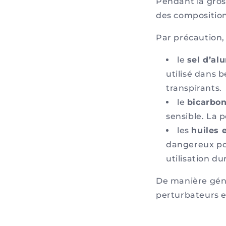
Pendant la gro
des composition
Par précaution,
le
sel d’a
utilisé dans
transpirants.
le
bicarbo
sensible. La p
les
huiles 
dangereux pou
utilisation du
De manière génér
perturbateurs e